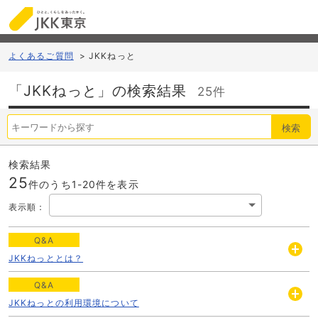
よくあるご質問
>
JKKねっと
「JKKねっと」の検索結果
25件
検索
検索結果
25
件のうち1-
20
件を表示
表示順
：
Q&A
JKKねっととは？
開
く
Q&A
JKKねっとの利用環境について
開