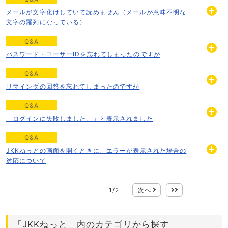
メールが文字化けしていて読めません（メールが意味不明な
開
文字の羅列になっている）
く
Q&A
パスワード・ユーザーIDを忘れてしまったのですが
開
く
Q&A
リマインダの回答を忘れてしまったのですが
開
く
Q&A
「ログインに失敗しました。」と表示されました
開
く
Q&A
JKKねっとの画面を開くときに、エラーが表示された場合の
開
対応について
く
1
/
2
次へ
最後
「JKKねっと」内のカテゴリから探す