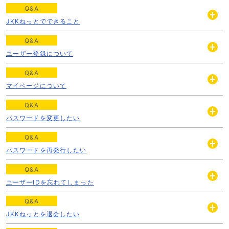
く
Q&A
JKKねっとでできること
開
く
Q&A
ユーザー登録について
開
く
Q&A
マイページについて
開
く
Q&A
パスワードを変更したい
開
く
Q&A
パスワードを再発行したい
開
く
Q&A
ユーザーIDを忘れてしまった
開
く
Q&A
JKKねっとを退会したい
開
く