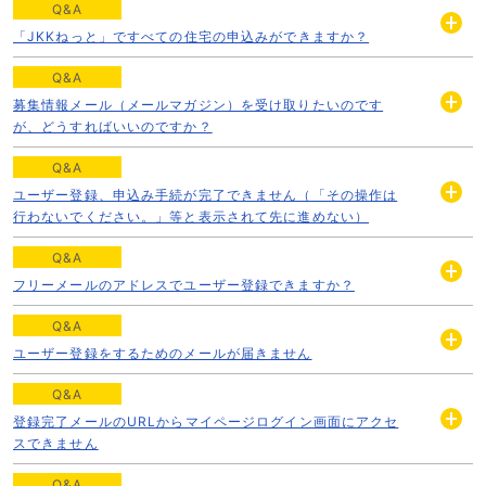
Q&A
「JKKねっと」ですべての住宅の申込みができますか？
開
く
Q&A
募集情報メール（メールマガジン）を受け取りたいのです
開
が、どうすればいいのですか？
く
Q&A
ユーザー登録、申込み手続が完了できません（「その操作は
開
行わないでください。」等と表示されて先に進めない）
く
Q&A
フリーメールのアドレスでユーザー登録できますか？
開
く
Q&A
ユーザー登録をするためのメールが届きません
開
く
Q&A
登録完了メールのURLからマイページログイン画面にアクセ
開
スできません
く
Q&A